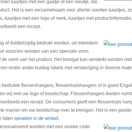
nnen kaartjes met een gaatje of een sleufje, die
duct. Het is een verzamelnaam voor allerlei soorten kaartjes, zo
s, kaartjes met een logo of merk, kaartjes met productinformatie, 
oorbeeld een recept.
g of dubbelzijdig bedrukt worden, uit meerdere
el voorzien worden van een speciale vorm
of de vorm van het product. Het boorgat kan versterkt worden me
eren onder ander buldog labels met versteviging in diverse mate
g bedrukte flessenhangers, flessenhalshangers of in goed Enge
en wij met uw logo of boodschap. Flessenhangers bieden ruimte
ijvoorbeeld een recept. De consument geeft een flessenhals hang
cte manier om uw boodschap over te brengen. Het is een goede
e laten
opvallen in de winkel
.
rsonaliseerd worden met een unieke code