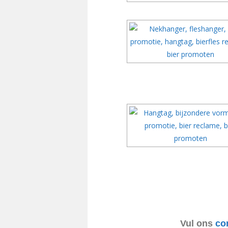
Vul ons
co