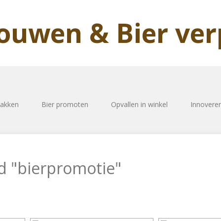
rouwen & Bier ve
pakken
Bier promoten
Opvallen in winkel
Innovere
d "bierpromotie"