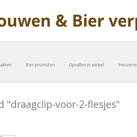
rouwen & Bier ve
pakken
Bier promoten
Opvallen in winkel
Innovere
 "draagclip-voor-2-flesjes"