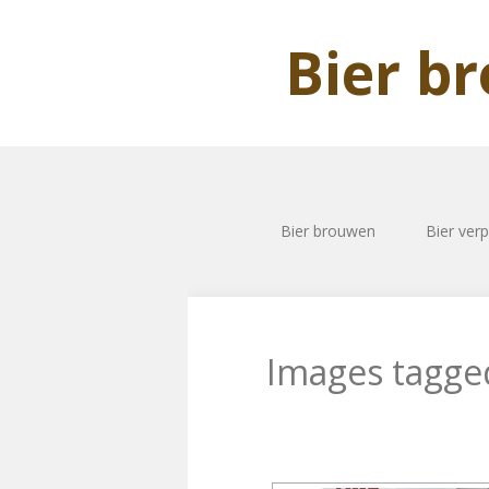
Bier b
Bier brouwen
Bier ver
Images tagged